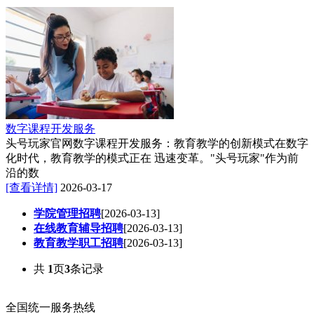
数字课程开发服务
头号玩家官网数字课程开发服务：教育教学的创新模式在数字
化时代，教育教学的模式正在 迅速变革。"头号玩家"作为前
沿的数
[查看详情]
2026-03-17
学院管理招聘
[2026-03-13]
在线教育辅导招聘
[2026-03-13]
教育教学职工招聘
[2026-03-13]
共
1
页
3
条记录
全国统一服务热线